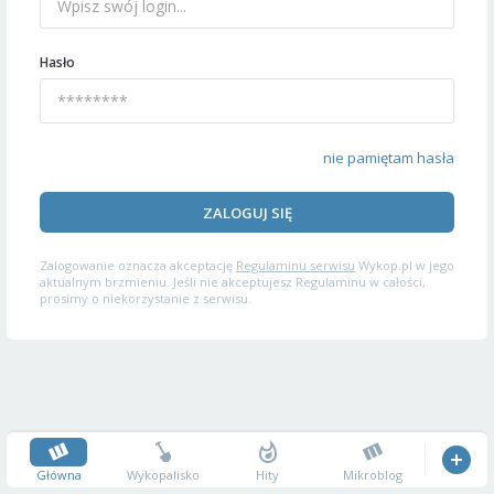
Hasło
nie pamiętam hasła
ZALOGUJ SIĘ
Zalogowanie oznacza akceptację
Regulaminu serwisu
Wykop.pl w jego
aktualnym brzmieniu. Jeśli nie akceptujesz Regulaminu w całości,
prosimy o niekorzystanie z serwisu.
Główna
Wykopalisko
Hity
Mikroblog