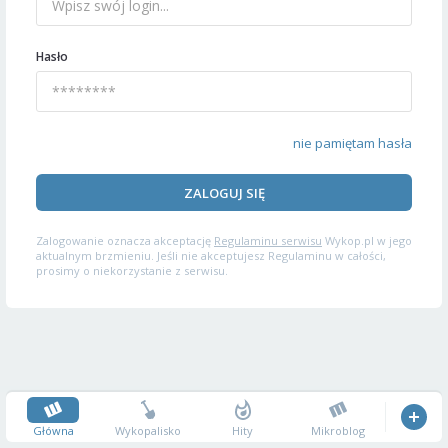
Hasło
nie pamiętam hasła
ZALOGUJ SIĘ
Zalogowanie oznacza akceptację
Regulaminu serwisu
Wykop.pl w jego
aktualnym brzmieniu. Jeśli nie akceptujesz Regulaminu w całości,
prosimy o niekorzystanie z serwisu.
Główna
Wykopalisko
Hity
Mikroblog