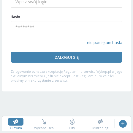
Hasło
nie pamiętam hasła
ZALOGUJ SIĘ
Zalogowanie oznacza akceptację
Regulaminu serwisu
Wykop.pl w jego
aktualnym brzmieniu. Jeśli nie akceptujesz Regulaminu w całości,
prosimy o niekorzystanie z serwisu.
Główna
Wykopalisko
Hity
Mikroblog