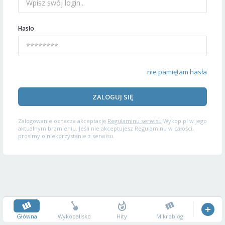
Hasło
nie pamiętam hasła
ZALOGUJ SIĘ
Zalogowanie oznacza akceptację
Regulaminu serwisu
Wykop.pl w jego
aktualnym brzmieniu. Jeśli nie akceptujesz Regulaminu w całości,
prosimy o niekorzystanie z serwisu.
Główna
Wykopalisko
Hity
Mikroblog