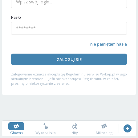
Hasło
nie pamiętam hasła
ZALOGUJ SIĘ
Zalogowanie oznacza akceptację
Regulaminu serwisu
Wykop.pl w jego
aktualnym brzmieniu. Jeśli nie akceptujesz Regulaminu w całości,
prosimy o niekorzystanie z serwisu.
Główna
Wykopalisko
Hity
Mikroblog