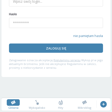
Hasło
nie pamiętam hasła
ZALOGUJ SIĘ
Zalogowanie oznacza akceptację
Regulaminu serwisu
Wykop.pl w jego
aktualnym brzmieniu. Jeśli nie akceptujesz Regulaminu w całości,
prosimy o niekorzystanie z serwisu.
Główna
Wykopalisko
Hity
Mikroblog