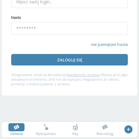
Hasło
nie pamiętam hasła
ZALOGUJ SIĘ
Zalogowanie oznacza akceptację
Regulaminu serwisu
Wykop.pl w jego
aktualnym brzmieniu. Jeśli nie akceptujesz Regulaminu w całości,
prosimy o niekorzystanie z serwisu.
Główna
Wykopalisko
Hity
Mikroblog