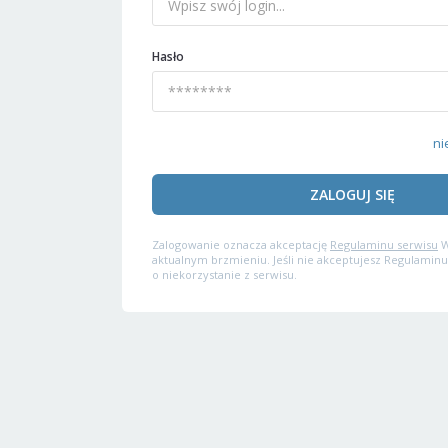
Hasło
ni
ZALOGUJ SIĘ
Zalogowanie oznacza akceptację
Regulaminu serwisu
W
aktualnym brzmieniu. Jeśli nie akceptujesz Regulaminu
o niekorzystanie z serwisu.