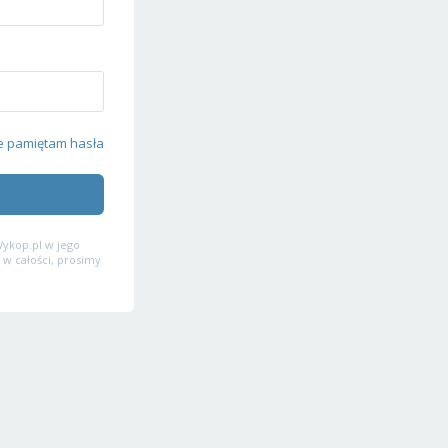
e pamiętam hasła
ykop.pl w jego
 w całości, prosimy