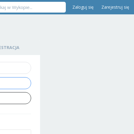
Zaloguj się
Zarejestruj się
ESTRACJA