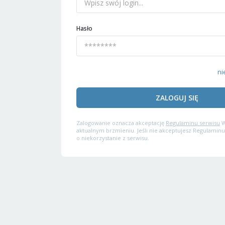
Hasło
ni
ZALOGUJ SIĘ
Zalogowanie oznacza akceptację
Regulaminu serwisu
W
aktualnym brzmieniu. Jeśli nie akceptujesz Regulaminu
o niekorzystanie z serwisu.