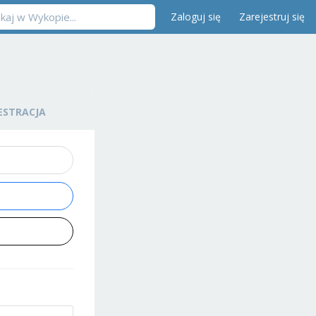
Zaloguj się
Zarejestruj się
ESTRACJA