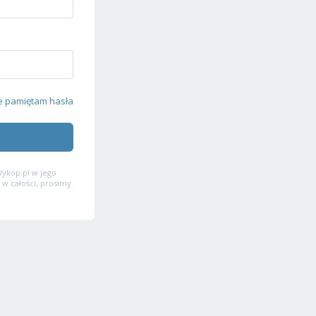
e pamiętam hasła
ykop.pl w jego
 w całości, prosimy