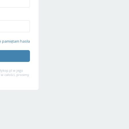
e pamiętam hasła
ykop.pl w jego
 w całości, prosimy