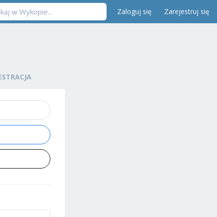
Zaloguj się
Zarejestruj się
ESTRACJA