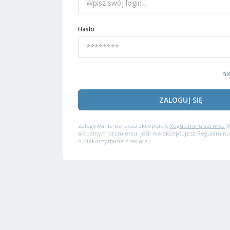
Hasło
ni
ZALOGUJ SIĘ
Zalogowanie oznacza akceptację
Regulaminu serwisu
W
aktualnym brzmieniu. Jeśli nie akceptujesz Regulaminu
o niekorzystanie z serwisu.