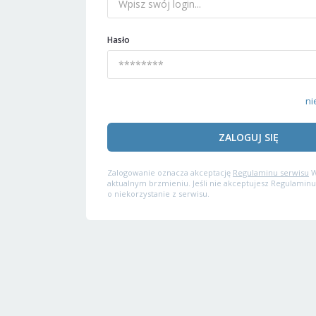
Hasło
ni
ZALOGUJ SIĘ
Zalogowanie oznacza akceptację
Regulaminu serwisu
W
aktualnym brzmieniu. Jeśli nie akceptujesz Regulaminu
o niekorzystanie z serwisu.