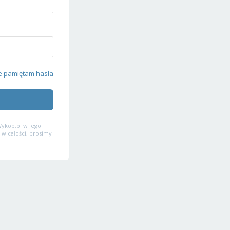
e pamiętam hasła
ykop.pl w jego
 w całości, prosimy