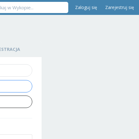
Zaloguj się
Zarejestruj się
ESTRACJA