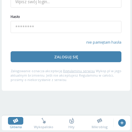
Hasło
nie pamiętam hasła
ZALOGUJ SIĘ
Zalogowanie oznacza akceptację
Regulaminu serwisu
Wykop.pl w jego
aktualnym brzmieniu. Jeśli nie akceptujesz Regulaminu w całości,
prosimy o niekorzystanie z serwisu.
Główna
Wykopalisko
Hity
Mikroblog