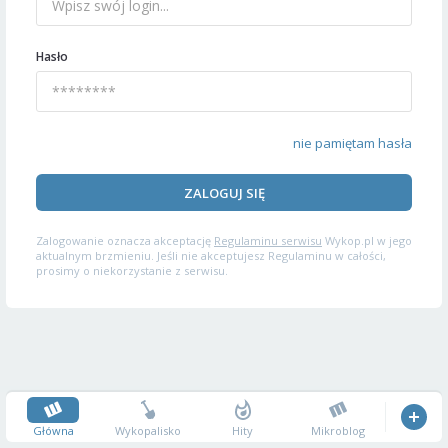
Hasło
nie pamiętam hasła
ZALOGUJ SIĘ
Zalogowanie oznacza akceptację
Regulaminu serwisu
Wykop.pl w jego
aktualnym brzmieniu. Jeśli nie akceptujesz Regulaminu w całości,
prosimy o niekorzystanie z serwisu.
Główna
Wykopalisko
Hity
Mikroblog