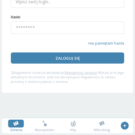
Hasło
nie pamiętam hasła
ZALOGUJ SIĘ
Zalogowanie oznacza akceptację
Regulaminu serwisu
Wykop.pl w jego
aktualnym brzmieniu. Jeśli nie akceptujesz Regulaminu w całości,
prosimy o niekorzystanie z serwisu.
Główna
Wykopalisko
Hity
Mikroblog