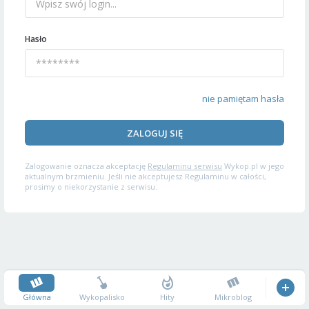
Hasło
nie pamiętam hasła
ZALOGUJ SIĘ
Zalogowanie oznacza akceptację
Regulaminu serwisu
Wykop.pl w jego
aktualnym brzmieniu. Jeśli nie akceptujesz Regulaminu w całości,
prosimy o niekorzystanie z serwisu.
Główna
Wykopalisko
Hity
Mikroblog