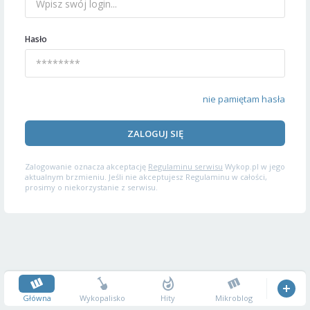
Hasło
nie pamiętam hasła
ZALOGUJ SIĘ
Zalogowanie oznacza akceptację
Regulaminu serwisu
Wykop.pl w jego
aktualnym brzmieniu. Jeśli nie akceptujesz Regulaminu w całości,
prosimy o niekorzystanie z serwisu.
Główna
Wykopalisko
Hity
Mikroblog