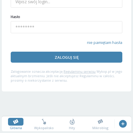
Hasło
nie pamiętam hasła
ZALOGUJ SIĘ
Zalogowanie oznacza akceptację
Regulaminu serwisu
Wykop.pl w jego
aktualnym brzmieniu. Jeśli nie akceptujesz Regulaminu w całości,
prosimy o niekorzystanie z serwisu.
Główna
Wykopalisko
Hity
Mikroblog