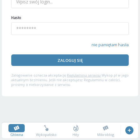
Hasło
nie pamiętam hasła
ZALOGUJ SIĘ
Zalogowanie oznacza akceptację
Regulaminu serwisu
Wykop.pl w jego
aktualnym brzmieniu. Jeśli nie akceptujesz Regulaminu w całości,
prosimy o niekorzystanie z serwisu.
Główna
Wykopalisko
Hity
Mikroblog