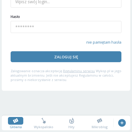
Hasło
nie pamiętam hasła
ZALOGUJ SIĘ
Zalogowanie oznacza akceptację
Regulaminu serwisu
Wykop.pl w jego
aktualnym brzmieniu. Jeśli nie akceptujesz Regulaminu w całości,
prosimy o niekorzystanie z serwisu.
Główna
Wykopalisko
Hity
Mikroblog