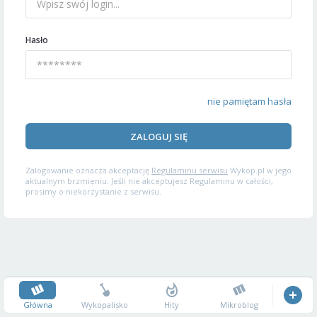
Hasło
nie pamiętam hasła
ZALOGUJ SIĘ
Zalogowanie oznacza akceptację
Regulaminu serwisu
Wykop.pl w jego
aktualnym brzmieniu. Jeśli nie akceptujesz Regulaminu w całości,
prosimy o niekorzystanie z serwisu.
Główna
Wykopalisko
Hity
Mikroblog