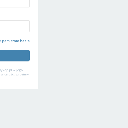
e pamiętam hasła
ykop.pl w jego
 w całości, prosimy