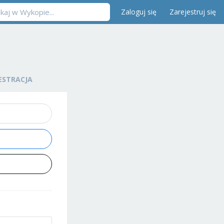
Zaloguj się
Zarejestruj się
ESTRACJA