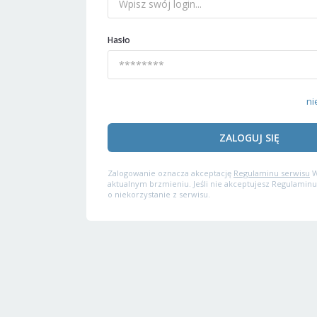
Hasło
ni
ZALOGUJ SIĘ
Zalogowanie oznacza akceptację
Regulaminu serwisu
W
aktualnym brzmieniu. Jeśli nie akceptujesz Regulaminu
o niekorzystanie z serwisu.