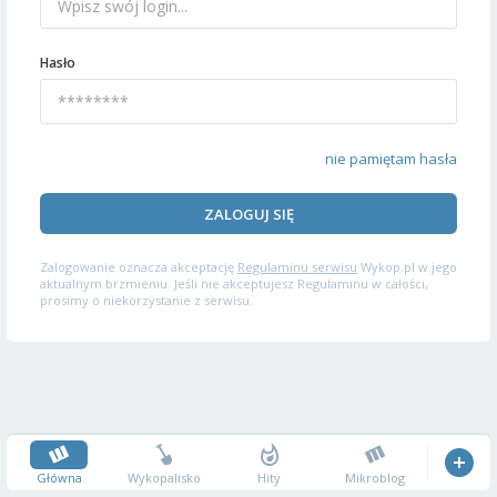
Hasło
nie pamiętam hasła
ZALOGUJ SIĘ
Zalogowanie oznacza akceptację
Regulaminu serwisu
Wykop.pl w jego
aktualnym brzmieniu. Jeśli nie akceptujesz Regulaminu w całości,
prosimy o niekorzystanie z serwisu.
Główna
Wykopalisko
Hity
Mikroblog