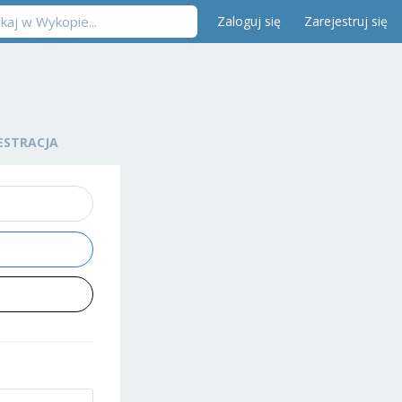
Zaloguj się
Zarejestruj się
ESTRACJA