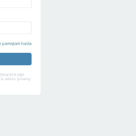
e pamiętam hasła
ykop.pl w jego
 w całości, prosimy