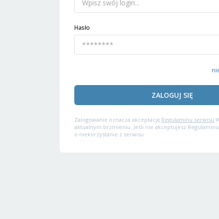
Hasło
ni
ZALOGUJ SIĘ
Zalogowanie oznacza akceptację
Regulaminu serwisu
W
aktualnym brzmieniu. Jeśli nie akceptujesz Regulaminu
o niekorzystanie z serwisu.