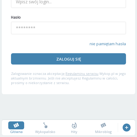
Hasło
nie pamiętam hasła
ZALOGUJ SIĘ
Zalogowanie oznacza akceptację
Regulaminu serwisu
Wykop.pl w jego
aktualnym brzmieniu. Jeśli nie akceptujesz Regulaminu w całości,
prosimy o niekorzystanie z serwisu.
Główna
Wykopalisko
Hity
Mikroblog