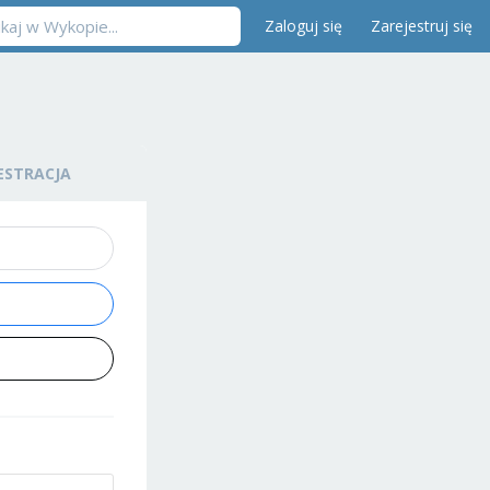
Zaloguj się
Zarejestruj się
ESTRACJA