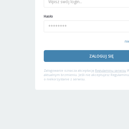
Hasło
ni
ZALOGUJ SIĘ
Zalogowanie oznacza akceptację
Regulaminu serwisu
W
aktualnym brzmieniu. Jeśli nie akceptujesz Regulaminu
o niekorzystanie z serwisu.