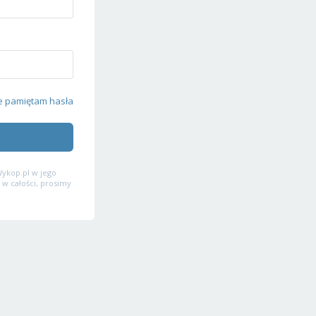
e pamiętam hasła
ykop.pl w jego
 w całości, prosimy