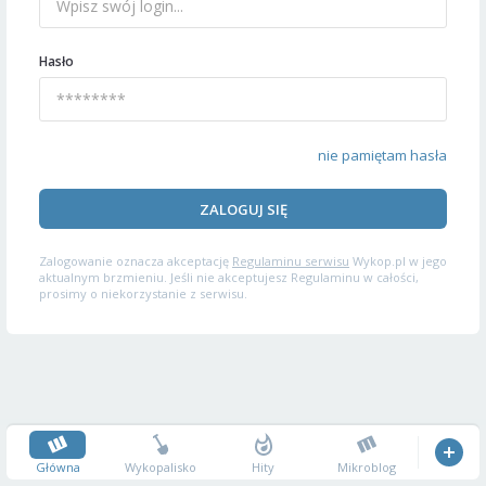
Hasło
nie pamiętam hasła
ZALOGUJ SIĘ
Zalogowanie oznacza akceptację
Regulaminu serwisu
Wykop.pl w jego
aktualnym brzmieniu. Jeśli nie akceptujesz Regulaminu w całości,
prosimy o niekorzystanie z serwisu.
Główna
Wykopalisko
Hity
Mikroblog