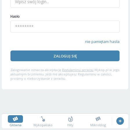
Hasło
nie pamiętam hasła
ZALOGUJ SIĘ
Zalogowanie oznacza akceptację
Regulaminu serwisu
Wykop.pl w jego
aktualnym brzmieniu. Jeśli nie akceptujesz Regulaminu w całości,
prosimy o niekorzystanie z serwisu.
Główna
Wykopalisko
Hity
Mikroblog