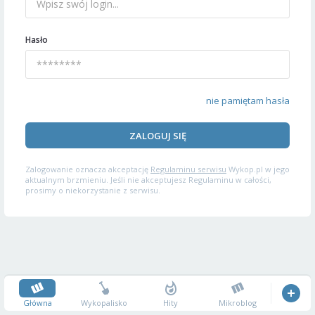
Hasło
nie pamiętam hasła
ZALOGUJ SIĘ
Zalogowanie oznacza akceptację
Regulaminu serwisu
Wykop.pl w jego
aktualnym brzmieniu. Jeśli nie akceptujesz Regulaminu w całości,
prosimy o niekorzystanie z serwisu.
Główna
Wykopalisko
Hity
Mikroblog