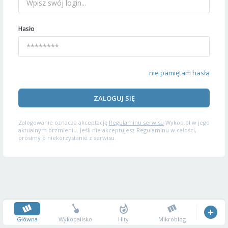
Hasło
nie pamiętam hasła
ZALOGUJ SIĘ
Zalogowanie oznacza akceptację
Regulaminu serwisu
Wykop.pl w jego
aktualnym brzmieniu. Jeśli nie akceptujesz Regulaminu w całości,
prosimy o niekorzystanie z serwisu.
Główna
Wykopalisko
Hity
Mikroblog