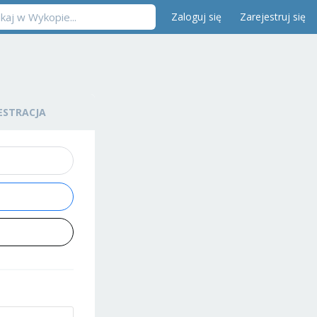
Zaloguj się
Zarejestruj się
ESTRACJA