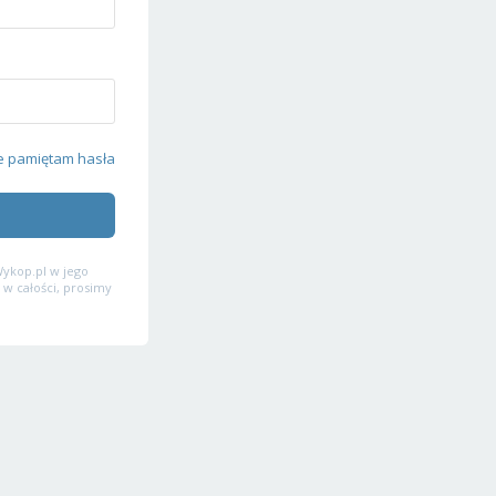
e pamiętam hasła
ykop.pl w jego
 w całości, prosimy