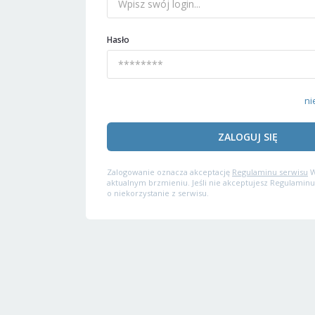
Hasło
ni
ZALOGUJ SIĘ
Zalogowanie oznacza akceptację
Regulaminu serwisu
W
aktualnym brzmieniu. Jeśli nie akceptujesz Regulaminu
o niekorzystanie z serwisu.