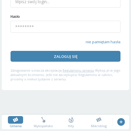
Hasło
nie pamiętam hasła
ZALOGUJ SIĘ
Zalogowanie oznacza akceptację
Regulaminu serwisu
Wykop.pl w jego
aktualnym brzmieniu. Jeśli nie akceptujesz Regulaminu w całości,
prosimy o niekorzystanie z serwisu.
Główna
Wykopalisko
Hity
Mikroblog