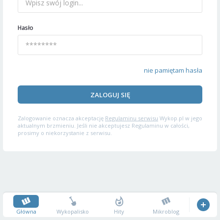
Hasło
nie pamiętam hasła
ZALOGUJ SIĘ
Zalogowanie oznacza akceptację
Regulaminu serwisu
Wykop.pl w jego
aktualnym brzmieniu. Jeśli nie akceptujesz Regulaminu w całości,
prosimy o niekorzystanie z serwisu.
Główna
Wykopalisko
Hity
Mikroblog