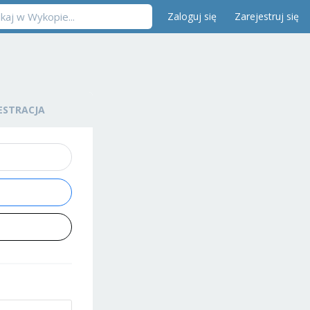
Zaloguj się
Zarejestruj się
ESTRACJA