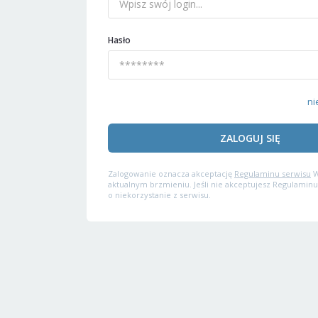
Hasło
ni
ZALOGUJ SIĘ
Zalogowanie oznacza akceptację
Regulaminu serwisu
W
aktualnym brzmieniu. Jeśli nie akceptujesz Regulaminu
o niekorzystanie z serwisu.