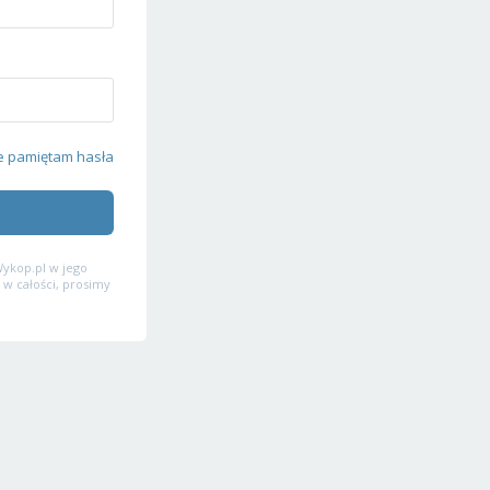
e pamiętam hasła
ykop.pl w jego
 w całości, prosimy