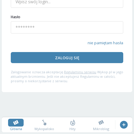
Hasło
nie pamiętam hasła
ZALOGUJ SIĘ
Zalogowanie oznacza akceptację
Regulaminu serwisu
Wykop.pl w jego
aktualnym brzmieniu. Jeśli nie akceptujesz Regulaminu w całości,
prosimy o niekorzystanie z serwisu.
Główna
Wykopalisko
Hity
Mikroblog