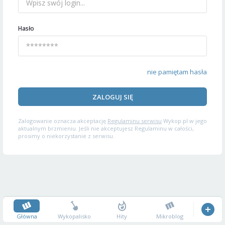
Hasło
nie pamiętam hasła
ZALOGUJ SIĘ
Zalogowanie oznacza akceptację
Regulaminu serwisu
Wykop.pl w jego
aktualnym brzmieniu. Jeśli nie akceptujesz Regulaminu w całości,
prosimy o niekorzystanie z serwisu.
Główna
Wykopalisko
Hity
Mikroblog