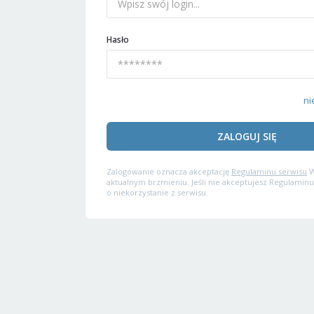
Hasło
ni
ZALOGUJ SIĘ
Zalogowanie oznacza akceptację
Regulaminu serwisu
W
aktualnym brzmieniu. Jeśli nie akceptujesz Regulaminu
o niekorzystanie z serwisu.