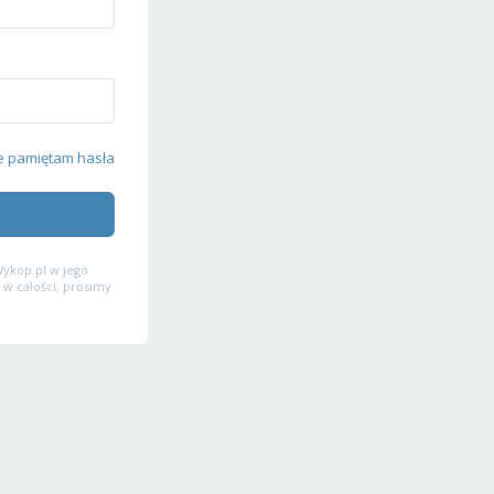
e pamiętam hasła
ykop.pl w jego
 w całości, prosimy