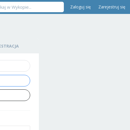
Zaloguj się
Zarejestruj się
ESTRACJA