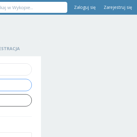
Zaloguj się
Zarejestruj się
ESTRACJA