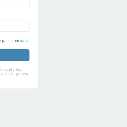
e pamiętam hasła
ykop.pl w jego
 w całości, prosimy