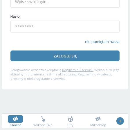
Hasło
nie pamiętam hasła
ZALOGUJ SIĘ
Zalogowanie oznacza akceptację
Regulaminu serwisu
Wykop.pl w jego
aktualnym brzmieniu. Jeśli nie akceptujesz Regulaminu w całości,
prosimy o niekorzystanie z serwisu.
Główna
Wykopalisko
Hity
Mikroblog