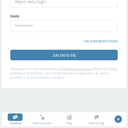
Hasło
nie pamiętam hasła
ZALOGUJ SIĘ
Zalogowanie oznacza akceptację
Regulaminu serwisu
Wykop.pl w jego
aktualnym brzmieniu. Jeśli nie akceptujesz Regulaminu w całości,
prosimy o niekorzystanie z serwisu.
Główna
Wykopalisko
Hity
Mikroblog