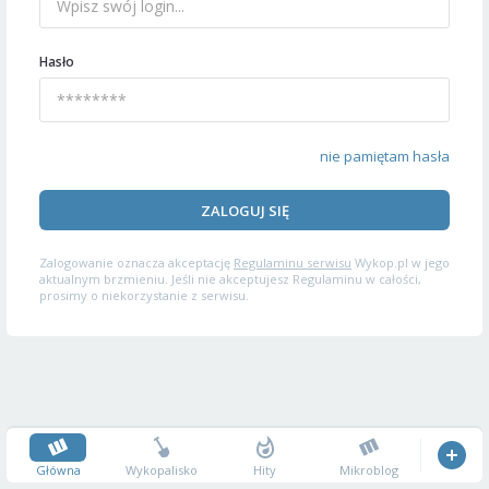
Hasło
nie pamiętam hasła
ZALOGUJ SIĘ
Zalogowanie oznacza akceptację
Regulaminu serwisu
Wykop.pl w jego
aktualnym brzmieniu. Jeśli nie akceptujesz Regulaminu w całości,
prosimy o niekorzystanie z serwisu.
Główna
Wykopalisko
Hity
Mikroblog