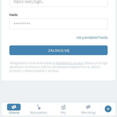
Hasło
nie pamiętam hasła
ZALOGUJ SIĘ
Zalogowanie oznacza akceptację
Regulaminu serwisu
Wykop.pl w jego
aktualnym brzmieniu. Jeśli nie akceptujesz Regulaminu w całości,
prosimy o niekorzystanie z serwisu.
Główna
Wykopalisko
Hity
Mikroblog