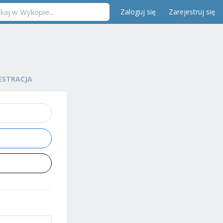
Zaloguj się
Zarejestruj się
ESTRACJA