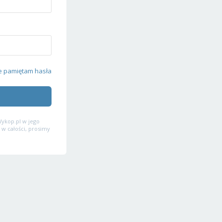
e pamiętam hasła
ykop.pl w jego
 w całości, prosimy