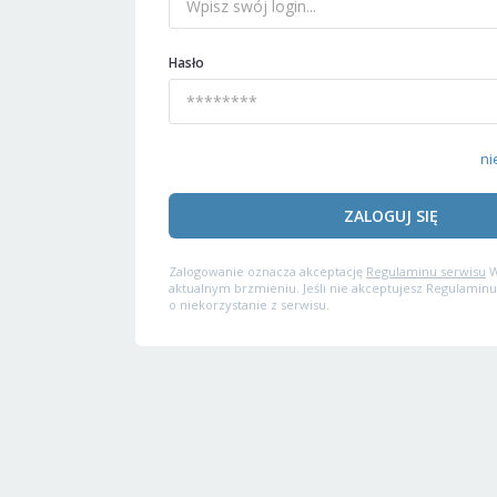
Hasło
ni
ZALOGUJ SIĘ
Zalogowanie oznacza akceptację
Regulaminu serwisu
W
aktualnym brzmieniu. Jeśli nie akceptujesz Regulaminu
o niekorzystanie z serwisu.