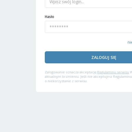
Hasło
ni
ZALOGUJ SIĘ
Zalogowanie oznacza akceptację
Regulaminu serwisu
W
aktualnym brzmieniu. Jeśli nie akceptujesz Regulaminu
o niekorzystanie z serwisu.