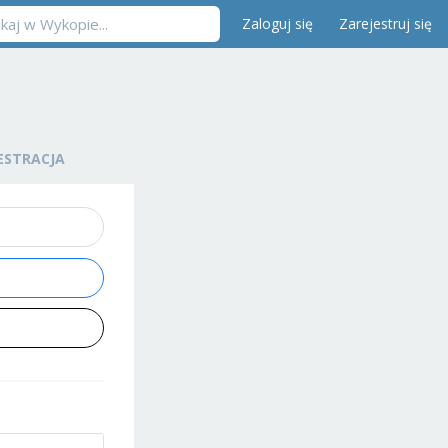
Zaloguj się
Zarejestruj się
ESTRACJA