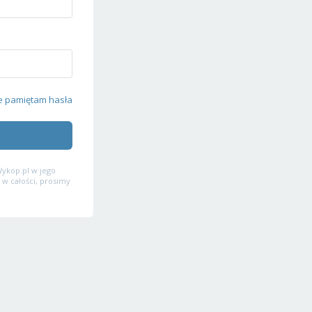
e pamiętam hasła
ykop.pl w jego
 w całości, prosimy