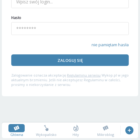
Hasło
nie pamiętam hasła
ZALOGUJ SIĘ
Zalogowanie oznacza akceptację
Regulaminu serwisu
Wykop.pl w jego
aktualnym brzmieniu. Jeśli nie akceptujesz Regulaminu w całości,
prosimy o niekorzystanie z serwisu.
Główna
Wykopalisko
Hity
Mikroblog