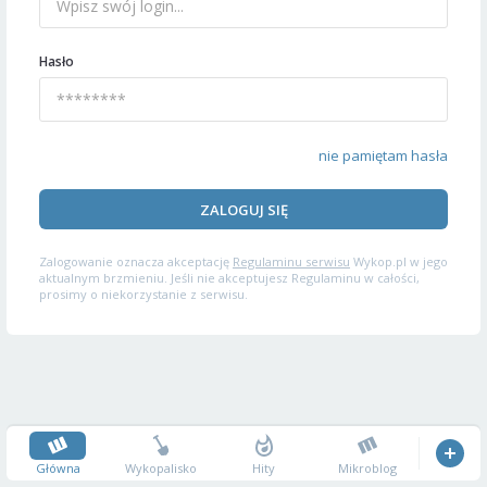
Hasło
nie pamiętam hasła
ZALOGUJ SIĘ
Zalogowanie oznacza akceptację
Regulaminu serwisu
Wykop.pl w jego
aktualnym brzmieniu. Jeśli nie akceptujesz Regulaminu w całości,
prosimy o niekorzystanie z serwisu.
Główna
Wykopalisko
Hity
Mikroblog