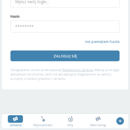
Hasło
nie pamiętam hasła
ZALOGUJ SIĘ
Zalogowanie oznacza akceptację
Regulaminu serwisu
Wykop.pl w jego
aktualnym brzmieniu. Jeśli nie akceptujesz Regulaminu w całości,
prosimy o niekorzystanie z serwisu.
Główna
Wykopalisko
Hity
Mikroblog