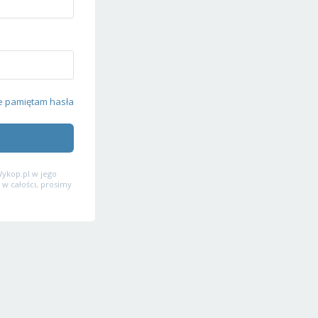
e pamiętam hasła
ykop.pl w jego
 w całości, prosimy