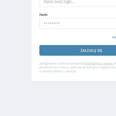
Hasło
ni
ZALOGUJ SIĘ
Zalogowanie oznacza akceptację
Regulaminu serwisu
W
aktualnym brzmieniu. Jeśli nie akceptujesz Regulaminu
o niekorzystanie z serwisu.