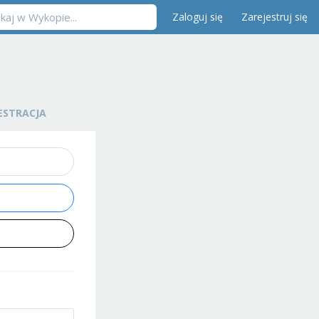
Zaloguj się
Zarejestruj się
ESTRACJA