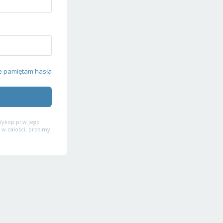
e pamiętam hasła
ykop.pl w jego
 w całości, prosimy