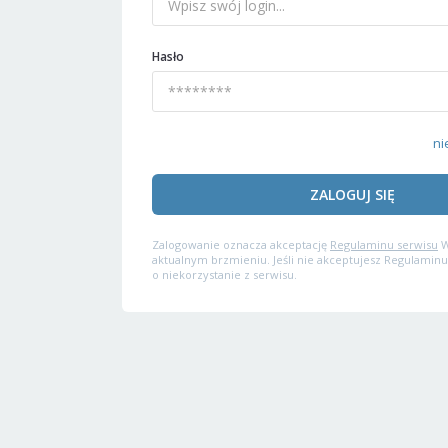
Hasło
ni
ZALOGUJ SIĘ
Zalogowanie oznacza akceptację
Regulaminu serwisu
W
aktualnym brzmieniu. Jeśli nie akceptujesz Regulaminu
o niekorzystanie z serwisu.