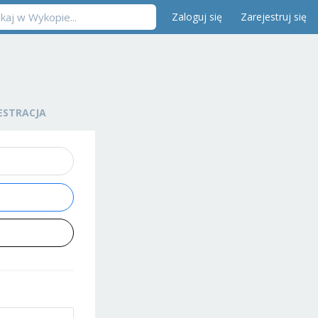
Zaloguj się
Zarejestruj się
ESTRACJA