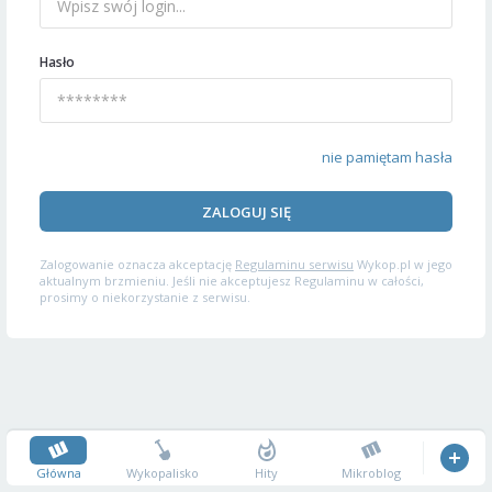
Hasło
nie pamiętam hasła
ZALOGUJ SIĘ
Zalogowanie oznacza akceptację
Regulaminu serwisu
Wykop.pl w jego
aktualnym brzmieniu. Jeśli nie akceptujesz Regulaminu w całości,
prosimy o niekorzystanie z serwisu.
Główna
Wykopalisko
Hity
Mikroblog