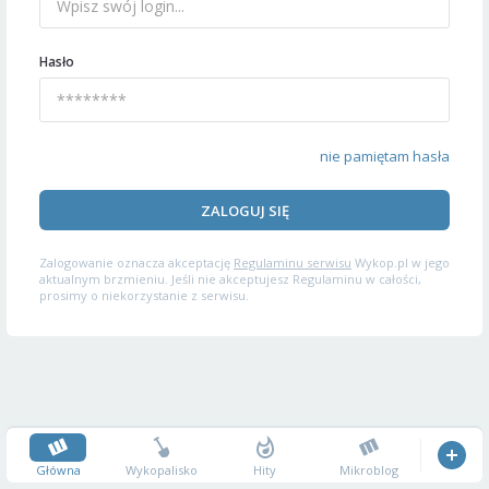
Hasło
nie pamiętam hasła
ZALOGUJ SIĘ
Zalogowanie oznacza akceptację
Regulaminu serwisu
Wykop.pl w jego
aktualnym brzmieniu. Jeśli nie akceptujesz Regulaminu w całości,
prosimy o niekorzystanie z serwisu.
Główna
Wykopalisko
Hity
Mikroblog